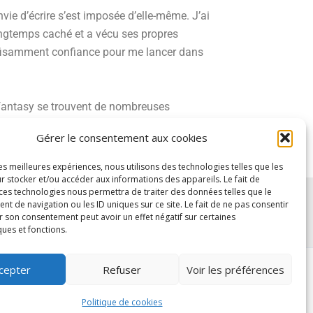
ie d’écrire s’est imposée d’elle-même. J’ai
 longtemps caché et a vécu ses propres
suffisamment confiance pour me lancer dans
n fantasy se trouvent de nombreuses
r alimenter mon imaginaire et ma créativité
Gérer le consentement aux cookies
 Mais ça c’est une autre histoire…
les meilleures expériences, nous utilisons des technologies telles que les
r stocker et/ou accéder aux informations des appareils. Le fait de
 ces technologies nous permettra de traiter des données telles que le
 de navigation ou les ID uniques sur ce site. Le fait de ne pas consentir
r son consentement peut avoir un effet négatif sur certaines
ques et fonctions.
cepter
Refuser
Voir les préférences
Politique de cookies