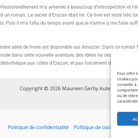
ofessionnellement m’a amenée à beaucoup d’introspection et l’env
fait un roman. Le secret d’Erazan était né. Ce livre est resté très
ois. Puis il m’a fallu du temps avant que je n’arrive à me faire 
 première série de livres est disponible sur Amazon. Dans ce roma
ncée dans cette nouvelle aventure, des idées ne cessent de veni
ibliothèque aux côtés d’Erazan, et pas forcément du fantasy ;-).
Pour offrir 
cookies pou
consentir à
Copyright © 2026 Maureen Gerby Auteure
comportement
ou de retire
caractéristi
Ac
Politique de confidentialité
Politique de cookies (UE)